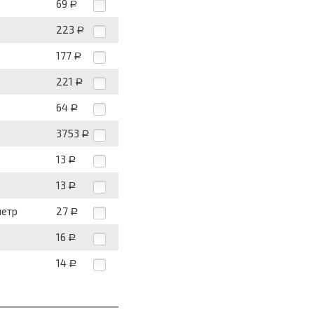
69
Р
223
Р
177
Р
221
Р
64
Р
3753
Р
13
Р
13
Р
метр
27
Р
16
Р
14
Р