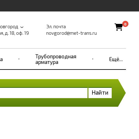
0
Новгород
Эл. почта
, д. 18, оф. 19
novgorod@met-trans.ru
Трубопроводная
а
Ещё...
арматура
Найти