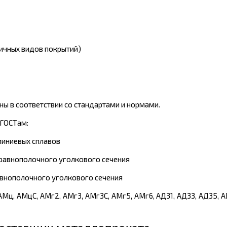
ичных видов покрытий)
ы в соответствии со стандартами и нормами.
ГОСТам:
миниевых сплавов
равнополочного уголкового сечения
внополочного уголкового сечения
 АМц, АМцС, АМг2, АМг3, АМг3С, АМг5, АМг6, АД31, АД33, АД35, АВ,