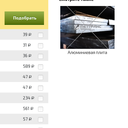
Подобрать
39
Р
31
Р
Алюминиевая плита
36
Р
589
Р
47
Р
47
Р
234
Р
561
Р
57
Р