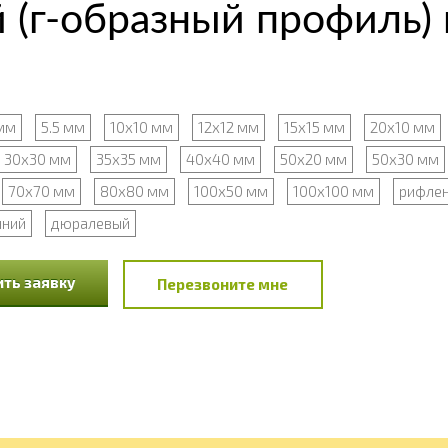
 (г-образный профиль)
мм
5.5 мм
10х10 мм
12х12 мм
15х15 мм
20х10 мм
30х30 мм
35х35 мм
40х40 мм
50х20 мм
50х30 мм
70х70 мм
80х80 мм
100х50 мм
100х100 мм
рифле
нний
дюралевый
ть заявку
Перезвоните мне