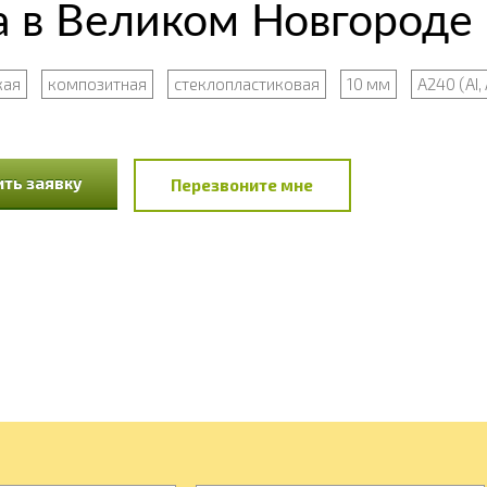
а в Великом Новгороде
кая
композитная
стеклопластиковая
10 мм
А240 (АI, 
ть заявку
Перезвоните мне