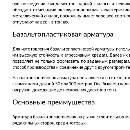
при возведении фундаментов зданий жилого и нежило
обладает отменными эксплуатационными характеристик
металлический
аналог, поскольку имеет хорошее соотно
отпускают на вес – в
тоннах
.
Базальтопластиковая арматура
Для изготовления
базальтопластиковой
арматуры исполь
им высокую стойкость к агрессивным средам. Далее их
позволяет не только формовать по заданным
размерам,
способ производства и соединение друг с другом пропита
Базальтопластиковая
арматура поставляется на отечест
с намотками
длиной
50 или 100
метров
. Она бывает глад
нагрузки, доходящие до нескольких десятков тонн.
Основные преимущества
Арматура
базальтопластиковая
на рынке строительных ма
ряда сильных сторон, среди которых: