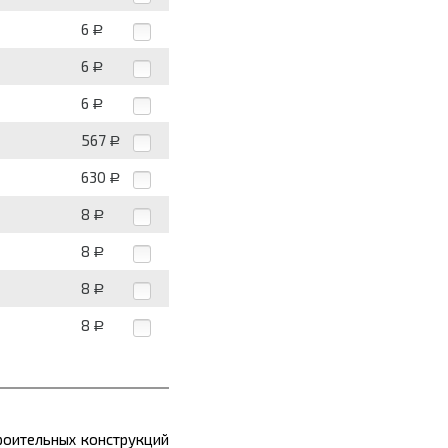
6
Р
6
Р
6
Р
567
Р
630
Р
8
Р
8
Р
8
Р
8
Р
роительных конструкций