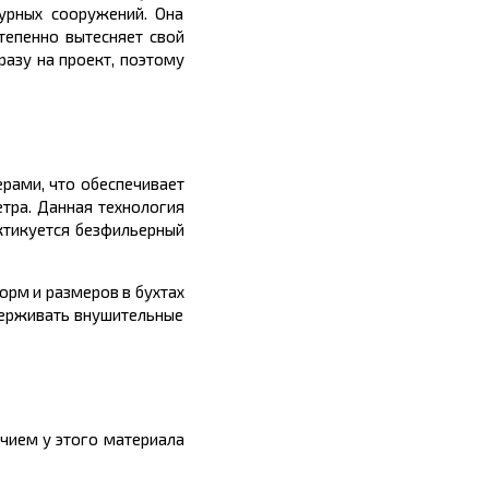
урных сооружений. Она
тепенно вытесняет свой
разу на проект, поэтому
рами, что обеспечивает
тра. Данная технология
ктикуется
безфильерный
орм и размеров в
бухтах
ыдерживать внушительные
ичием у этого материала