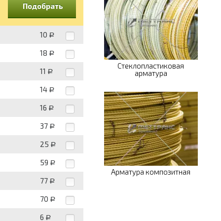
Подобрать
10
Р
18
Р
Стеклопластиковая
11
Р
арматура
14
Р
16
Р
37
Р
25
Р
59
Р
Арматура композитная
77
Р
70
Р
6
Р