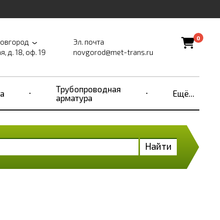
0
Новгород
Эл. почта
, д. 18, оф. 19
novgorod@met-trans.ru
Трубопроводная
а
Ещё...
арматура
Найти