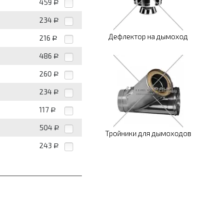
459
Р
234
Р
Дефлектор на дымоход
216
Р
486
Р
260
Р
234
Р
117
Р
504
Р
Тройники для дымоходов
243
Р