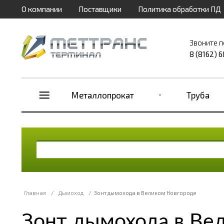
О компании
Поставщики
Политика обработки ПД
Звоните п
8 (8162) 
Металлопрокат
Труба
Главная
/
Дымоход
/
Зонт дымохода в Великом Новгороде
Зонт дымохода в Ве