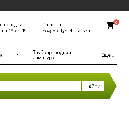
0
Новгород
Эл. почта
, д. 18, оф. 19
novgorod@met-trans.ru
Трубопроводная
а
Ещё...
арматура
Найти