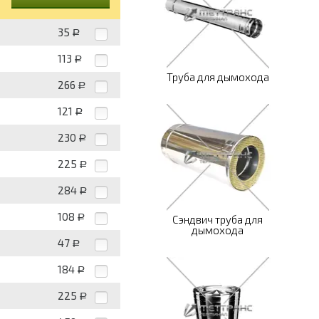
35
Р
113
Р
Труба для дымохода
266
Р
121
Р
230
Р
225
Р
284
Р
108
Р
Сэндвич труба для
дымохода
47
Р
184
Р
225
Р