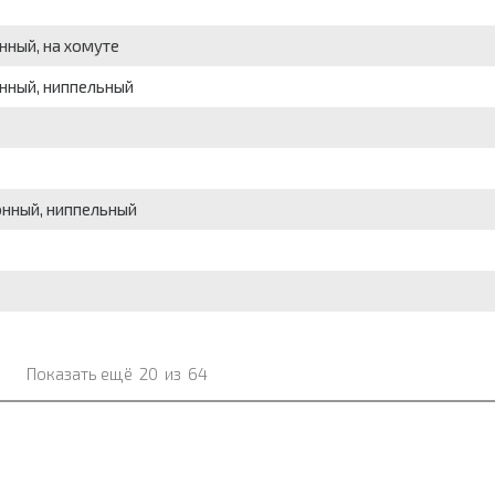
нный, на хомуте
онный, ниппельный
онный, ниппельный
Показать ещё
20
из
64