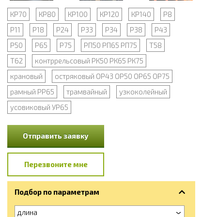
КР70
КР80
КР100
КР120
КР140
Р8
Р11
Р18
Р24
Р33
Р34
Р38
Р43
Р50
Р65
Р75
РП50 РП65 РП75
Т58
Т62
контррельсовый РК50 РК65 РК75
крановый
остряковый ОР43 ОР50 ОР65 ОР75
рамный РР65
трамвайный
узкоколейный
усовиковый УР65
Отправить заявку
Перезвоните мне
Подбор по параметрам
длина