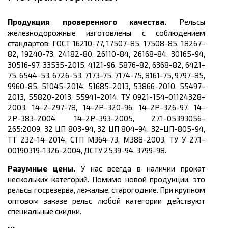
Продукция проверенного качества.
Рельсы
железнодорожные изготовлены с соблюдением
стандартов:
ГОСТ 16210-77, 17507-85, 17508-85, 18267-
82, 19240-73, 24182-80, 26110-84, 26168-84, 30165-94,
30516-97, 33535-2015, 4121-96, 5876-82, 6368-82, 6421-
75, 6544-53, 6726-53, 7173-75, 7174-75, 8161-75, 9797-85,
9960-85, 51045-2014, 51685-2013, 53866-2010, 55497-
2013, 55820-2013, 55941-2014, ТУ 0921-154-01124328-
2003, 14-2-297-78, 14-2Р-320-96, 14-2Р-326-97, 14-
2Р-383-2004, 14-2Р-393-2005, 27.1-05393056-
265:2009, 32 ЦП 803-94, 32 ЦП 804-94, 32-ЦП-805-94,
ТТ 232-14-2014, СТП М364-73, М388-2003, ТУ У 27.1-
00190319-1326-2004, ДСТУ 2539-94, 3799-98.
Разумные цены.
У нас всегда в наличии прокат
нескольких категорий. Помимо новой продукции, это
рельсы госрезерва, лежалые, старогодние. При крупном
оптовом заказе рельс любой категории действуют
специальные скидки.