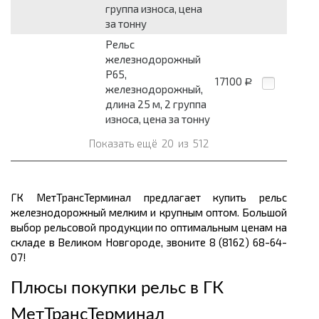
группа износа, цена
за тонну
Рельс
железнодорожный
Р65,
17100
Р
железнодорожный,
длина 25 м, 2 группа
износа, цена за тонну
Показать ещё
20
из
512
ГК МетТрансТерминал предлагает купить рельс
железнодорожный мелким и крупным оптом. Большой
выбор рельсовой продукции по оптимальным ценам
на
складе в Великом Новгороде, звоните 8 (8162) 68-64-
07!
Плюсы покупки рельс в
ГК
МетТрансТерминал