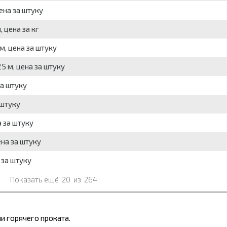
ена за штуку
 цена за кг
м, цена за штуку
5 м, цена за штуку
за штуку
 штуку
а за штуку
ена за штуку
 за штуку
Показать ещё
20
из
264
и горячего проката.