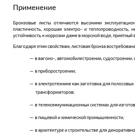
Применение
Бронзовые листы отличаются высокими эксплуатационн
пластичность, хорошая электро- и теплопроводность, 
устойчивость к коррозии даже в морской воде, приятный 
Благодаря этим свойствам, листовая бронза востребована
в вагоно-, автомобилестроении, судостроении
в приборостроении;
в электротехнике как заготовка для полосовых
трансформаторов;
в телекоммуникационных системах для изготов
в пищевой и химической промышленности;
в архитектуре и строительстве для декоративн