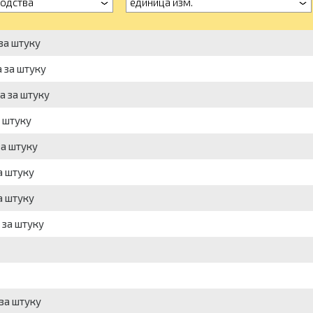
водства
единица изм.
 за штуку
а за штуку
а за штуку
а штуку
за штуку
а штуку
а штуку
 за штуку
 за штуку