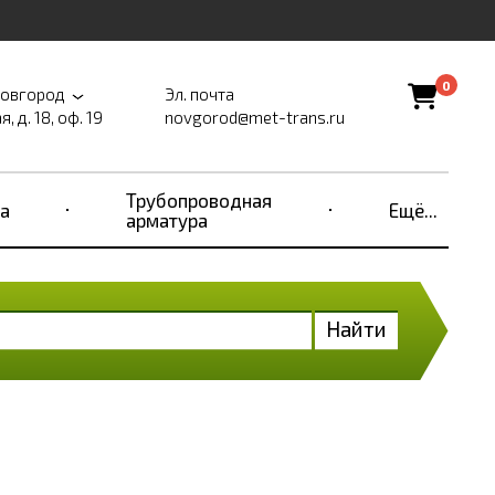
0
Новгород
Эл. почта
, д. 18, оф. 19
novgorod@met-trans.ru
Трубопроводная
а
Ещё...
арматура
Найти