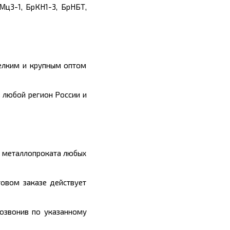
Мц3-1, БрКН1-3, БрНБТ,
мелким и крупным оптом
 любой регион России и
ы металлопроката любых
товом заказе действует
позвонив по указанному