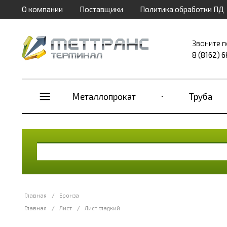
О компании
Поставщики
Политика обработки ПД
Звоните п
8 (8162) 
Металлопрокат
Труба
Главная
/
Бронза
Главная
/
Лист
/
Лист гладкий