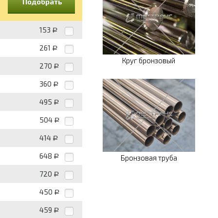
Подобрать
153
Р
261
Р
Круг бронзовый
270
Р
360
Р
495
Р
504
Р
414
Р
648
Р
Бронзовая труба
720
Р
450
Р
459
Р