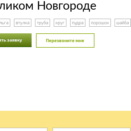
еликом Новгороде
льга
втулка
труба
круг
пудра
порошок
шайба
ть заявку
Перезвоните мне