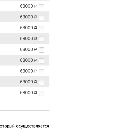
68000
Р
68000
Р
68000
Р
68000
Р
68000
Р
68000
Р
68000
Р
68000
Р
68000
Р
который осуществляется