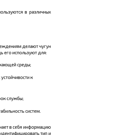
пользуются в различных
вреждениям делают чугун
ь его используют для:
ужающей среды;
 устойчивости к
рок службы;
табильность систем.
ючает в себя информацию
т идентифицировать тип и