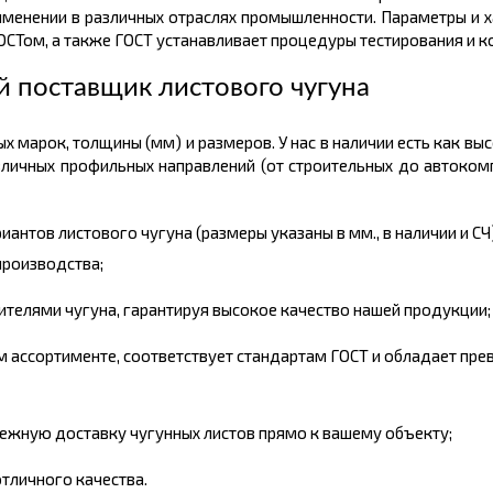
рименении в различных отраслях промышленности. Параметры и 
СТом, а также ГОСТ устанавливает процедуры тестирования и ко
 поставщик листового чугуна
х марок, толщины (мм) и размеров. У нас в наличии есть как вы
азличных профильных направлений (от строительных до автоком
антов листового чугуна (размеры указаны в мм., в наличии и СЧ
производства;
телями чугуна, гарантируя высокое качество нашей продукции;
м ассортименте, соответствует стандартам ГОСТ и обладает пр
ежную доставку чугунных листов прямо к вашему объекту;
отличного качества.