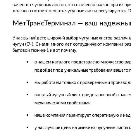
качество чугунных листов, что особенно важно при их п
должны соответствовать чугунные листы, регулируются ГО
МетТрансТерминал — ваш надежный
У нас вы найдете широкий выбор чугунных листов различны
чугун (СЧ). С нами много лет сотрудничают компании р
бытовой техники), и вот почему:
в нашем каталоге представлено множество вари
подойдёт под уникальные требования вашего 
мы работаем только с проверенными производи
каждый чугунный лист, представленный в наше
механическими свойствами;
наша компания гарантирует оперативную и над
у нас лучшие цены на рынке на чугунные листы 