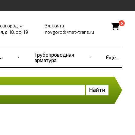
0
Новгород
Эл. почта
, д. 18, оф. 19
novgorod@met-trans.ru
Трубопроводная
а
Ещё...
арматура
Найти