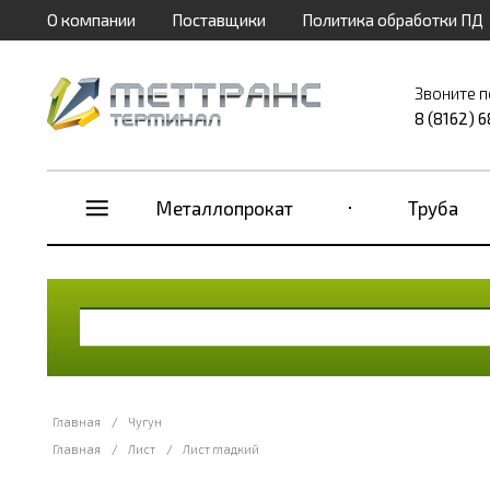
О компании
Поставщики
Политика обработки ПД
Звоните п
8 (8162) 
Металлопрокат
Труба
Главная
/
Чугун
Главная
/
Лист
/
Лист гладкий