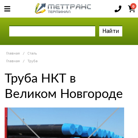
0
Найти
Главная
/
Сталь
Главная
/
Труба
Труба НКТ в
Великом Новгороде