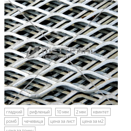
гладкий
рифленый
10 мм
2 мм
квинтет
ромб
чечевица
цена за лист
цена за м2
цена за тонну