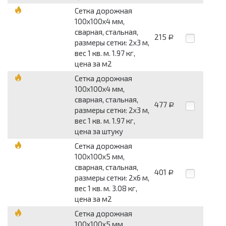
Сетка дорожная
100x100x4 мм,
сварная, стальная,
215
Р
размеры сетки: 2x3 м,
вес 1 кв. м. 1.97 кг,
цена за м2
Сетка дорожная
100x100x4 мм,
сварная, стальная,
477
Р
размеры сетки: 2x3 м,
вес 1 кв. м. 1.97 кг,
цена за штуку
Сетка дорожная
100x100x5 мм,
сварная, стальная,
401
Р
размеры сетки: 2x6 м,
вес 1 кв. м. 3.08 кг,
цена за м2
Сетка дорожная
100x100x5 мм,