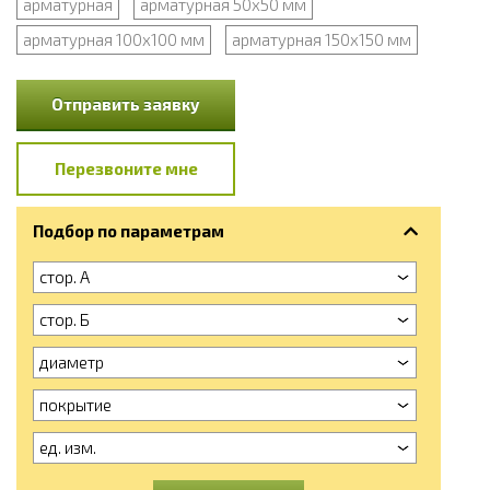
арматурная
арматурная 50x50 мм
арматурная 100x100 мм
арматурная 150x150 мм
Отправить заявку
Перезвоните мне
Подбор по параметрам
стор. А
стор. Б
диаметр
покрытие
ед. изм.