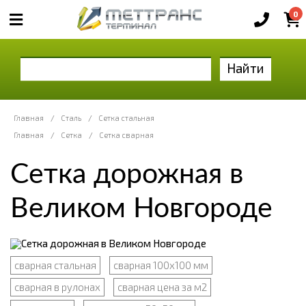
0
Найти
Главная
/
Сталь
/
Сетка стальная
Главная
/
Сетка
/
Сетка сварная
Сетка дорожная в
Великом Новгороде
сварная стальная
сварная 100x100 мм
сварная в рулонах
сварная цена за м2