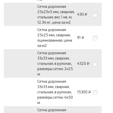
Сетка дорожная
25x25x5 мм, сварная,
430
Р
стальная, вес 1 кв. м.
12.34 кг, цена за м2
Сетка дорожная
25x25 мм, сварная,
91
Р
оцинкованная, цена
за м2
Сетка дорожная
33x33 мм, сварная,
стальная, в рулонах,
4320
Р
размеры сетки: 2x25
м
Сетка дорожная
33x33 мм, сварная,
стальная, в рулонах,
15300
Р
размеры сетки: 4x50
м
Сетка дорожная