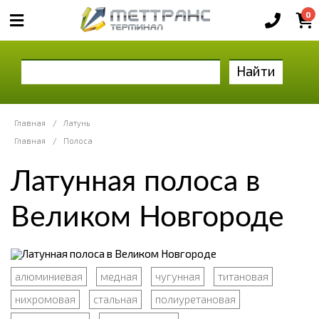
0
Найти
Главная
/
Латунь
Главная
/
Полоса
Латунная полоса в
Великом Новгороде
алюминиевая
медная
чугунная
титановая
нихромовая
стальная
полиуретановая