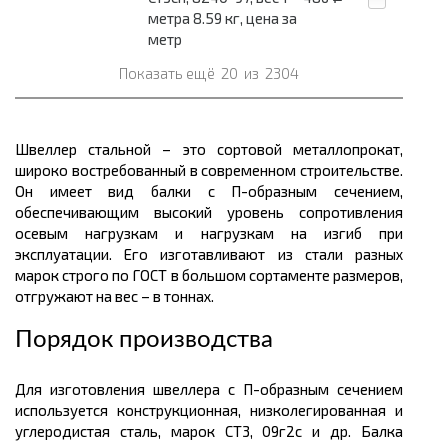
метра 8.59 кг, цена за
метр
Показать ещё
20
из
2304
Швеллер стальной – это сортовой
металлопрокат,
широко востребованный в современном строительстве.
Он имеет вид балки с
П-образным
сечением,
обеспечивающим высокий уровень сопротивления
осевым нагрузкам и нагрузкам на изгиб при
эксплуатации. Его изготавливают из стали разных
марок строго по ГОСТ в большом
сортаменте размеров
,
отгружают на
вес
– в
тоннах.
Порядок производства
Для изготовления швеллера с П-образным сечением
используется конструкционная, низколегированная и
углеродистая сталь, марок СТ3, 09г2с и др. Балка