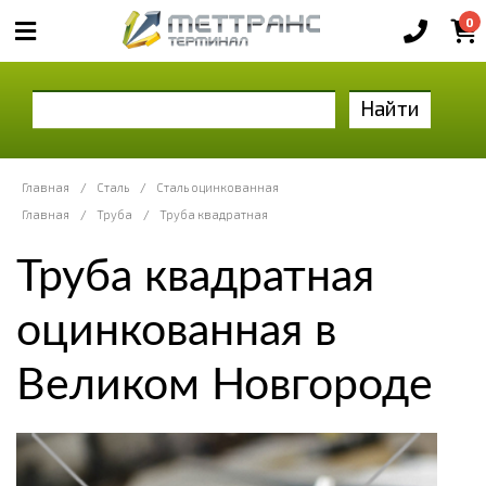
0
Найти
Главная
/
Сталь
/
Сталь оцинкованная
Главная
/
Труба
/
Труба квадратная
Труба квадратная
оцинкованная в
Великом Новгороде