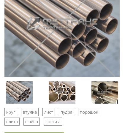
круг
втулка
лист
пудра
порошок
плита
шайба
фольга