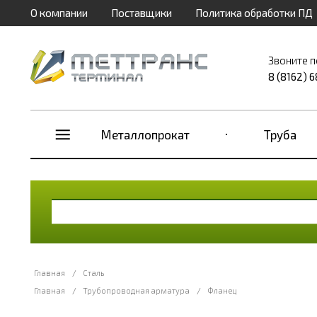
О компании
Поставщики
Политика обработки ПД
Звоните п
8 (8162) 
Металлопрокат
Труба
Главная
/
Сталь
Главная
/
Трубопроводная арматура
/
Фланец