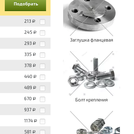
Подобрать
213
Р
245
Р
Заглушка фланцевая
293
Р
335
Р
378
Р
440
Р
489
Р
670
Р
Болт крепления
937
Р
1174
Р
581
Р