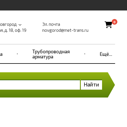
0
Новгород
Эл. почта
, д. 18, оф. 19
novgorod@met-trans.ru
Трубопроводная
а
Ещё...
арматура
Найти