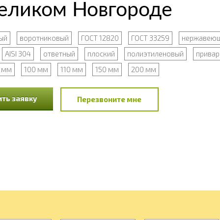
Великом Новгороде
ый
воротниковый
ГОСТ 12820
ГОСТ 33259
нержавею
AISI 304
ответный
плоский
полиэтиленовый
привар
 мм
100 мм
110 мм
150 мм
200 мм
ть заявку
Перезвоните мне