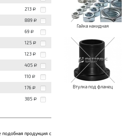
213
Р
889
Р
Гайка накидная
69
Р
125
Р
123
Р
405
Р
110
Р
Втулка под фланец
176
Р
385
Р
е подобная продукция с