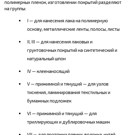
полимерных пленок, изготовлении покрытий разделяют
на группы:
I — для нанесения лака на полимерную
основу, металлические ленты, полосы, листы
II, III — для нанесения лаковых и
грунтовочных покрытий на синтетический и
натуральный шпон
IV — клеенаносящий
V — прижимной и тянущий — для узлов
тиснения, ламинирования текстильных и
бумажных подложек
VI — прижимной и тянущий — для
триллирующих и дублировочных машин
VII — для протяжки пленки, волокна, нитей.