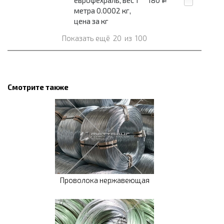
еврофехраль, вес 1
180
Р
метра 0.0002 кг,
цена за кг
Показать ещё
20
из
100
Смотрите также
Проволока нержавеющая