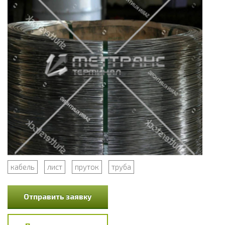
кабель
лист
пруток
труба
Отправить заявку