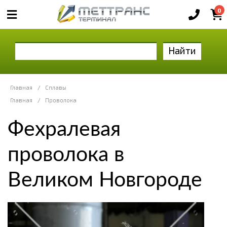
0
Найти
Главная
/
Сплавы
Главная
/
Проволока
Фехралевая
проволока в
Великом Новгороде