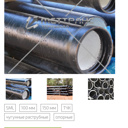
SML
100 мм
150 мм
ТЧК
чугунные раструбные
опорные