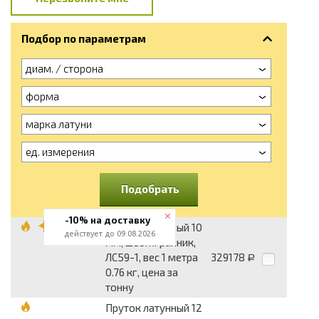
Подбор по параметрам
диам. / сторона
форма
марка латуни
ед. измерения
Подобрать
-10% на доставку
Пруток латунный 10
действует до 09.08.2026
мм, шестигранник,
ЛС59-1, вес 1 метра
329178
Р
0.76 кг, цена за
тонну
Пруток латунный 12