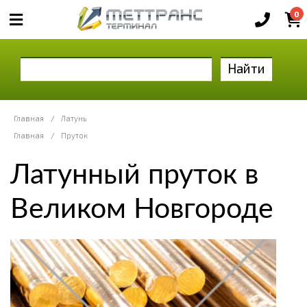
0
Найти
Главная
/
Латунь
Главная
/
Пруток
Латунный пруток в
Великом Новгороде