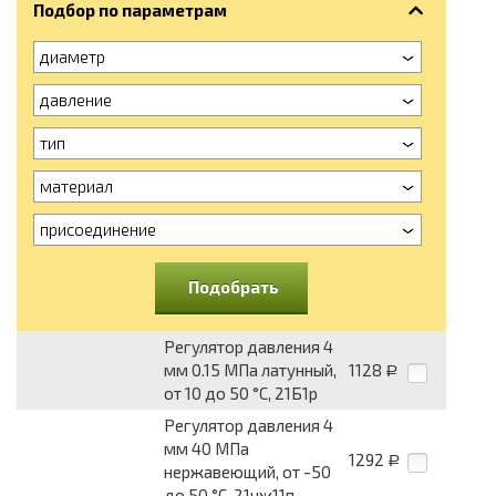
Подбор по параметрам
диаметр
давление
тип
материал
присоединение
Подобрать
Регулятор давления 4
мм 0.15 МПа латунный,
1128
Р
от 10 до 50 °С, 21Б1р
Регулятор давления 4
мм 40 МПа
1292
Р
нержавеющий, от -50
до 50 °С, 21нж11п