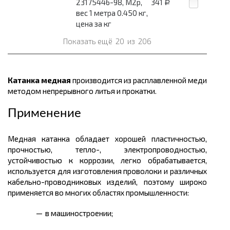
23175446-98, М2р,
341
Р
вес 1 метра 0.450 кг,
цена за кг
Показать ещё
20
из
206
Катанка медная
производится из расплавленной меди
методом непрерывного литья и прокатки.
Применение
Медная катанка обладает хорошей пластичностью,
прочностью, тепло-, электропроводностью,
устойчивостью к коррозии, легко обрабатывается,
используется для изготовления проволоки и различных
кабельно-проводниковых изделий, поэтому широко
применяется во многих областях промышленности:
в машиностроении;