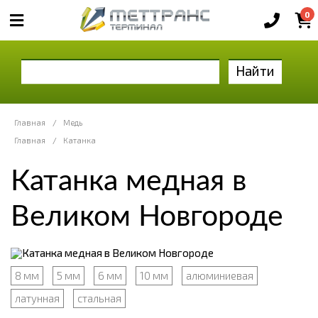
0
Найти
Главная
/
Медь
Главная
/
Катанка
Катанка медная в
Великом Новгороде
8 мм
5 мм
6 мм
10 мм
алюминиевая
латунная
стальная