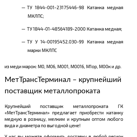
ТУ 1844-001-23175446-98 Катанка медная
МКЛПС;
ТУ 1844-01-48564189-2000 Катанка медная;
ТУ У 14-00195452.030-99 Катанка медная
марки МКЛПС
из меди марок: М0, М06, М001, М0016, М1ор, М00к и др.
МетТрансТерминал – крупнейший
поставщик металлопроката
Крупнейший поставщик металлопроката ГК
«МетТрансТерминал» предлагает приобрести катанку
медную в розницу, мелким и крупным оптом любого
вида и диаметра по выгодной цене!
У нас вы можете оформить доставку в любой регион