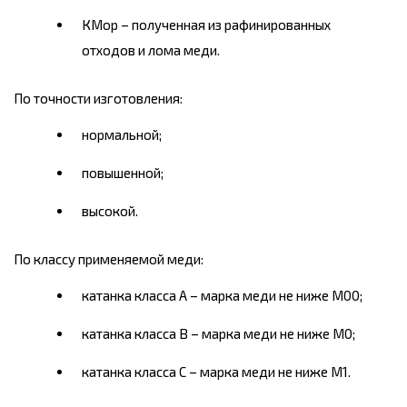
КМор – полученная из рафинированных
отходов и лома меди.
По точности изготовления:
нормальной;
повышенной;
высокой.
П
о классу применяемой меди:
катанка класса А – марка меди не ниже М00;
катанка класса В – марка меди не ниже М0;
катанка класса С – марка меди не ниже М1.