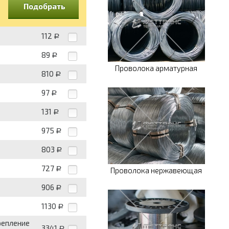
Подобрать
112
Р
89
Р
Проволока арматурная
810
Р
97
Р
131
Р
975
Р
803
Р
727
Р
Проволока нержавеющая
906
Р
1130
Р
репление
3341
Р