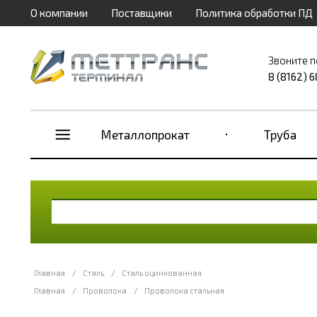
О компании
Поставщики
Политика обработки ПД
Звоните п
8 (8162) 
Металлопрокат
Труба
Главная
/
Сталь
/
Сталь оцинкованная
Главная
/
Проволока
/
Проволока стальная