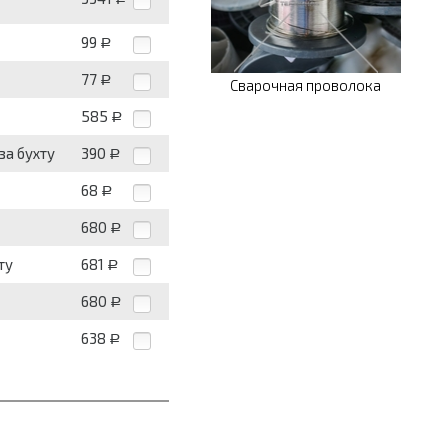
99
Р
77
Р
Сварочная проволока
585
Р
за бухту
390
Р
68
Р
680
Р
ту
681
Р
680
Р
638
Р