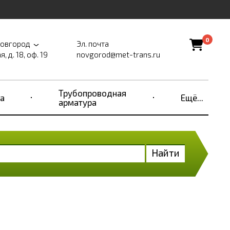
0
Новгород
Эл. почта
, д. 18, оф. 19
novgorod@met-trans.ru
Трубопроводная
а
Ещё...
арматура
Найти