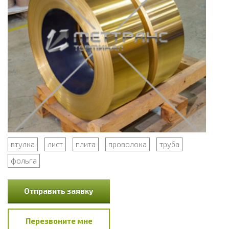
втулка
лист
плита
проволока
труба
фольга
Отправить заявку
Перезвоните мне