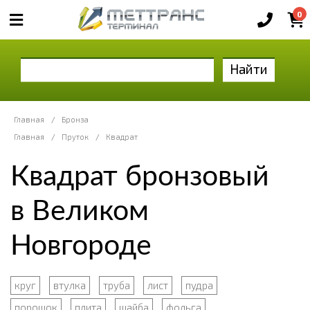
0
Найти
Главная
/
Бронза
Главная
/
Пруток
/
Квадрат
Квадрат бронзовый
в Великом
Новгороде
круг
втулка
труба
лист
пудра
порошок
плита
шайба
фольга