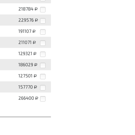
218784
Р
229576
Р
191107
Р
211071
Р
129321
Р
186029
Р
127501
Р
157770
Р
266400
Р