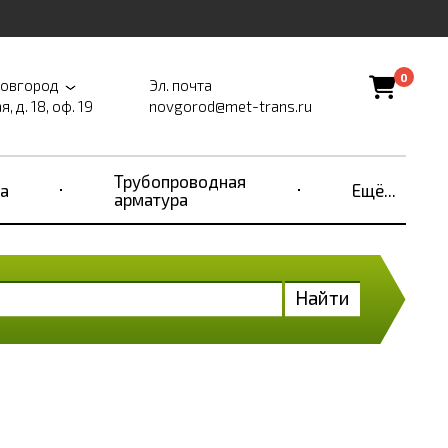
0
Новгород
Эл. почта
, д. 18, оф. 19
novgorod@met-trans.ru
Трубопроводная
а
Ещё...
арматура
Найти