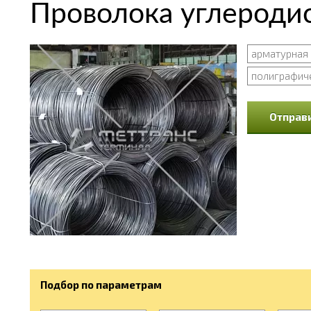
Проволока углероди
арматурная
полиграфич
Отправи
Подбор по параметрам