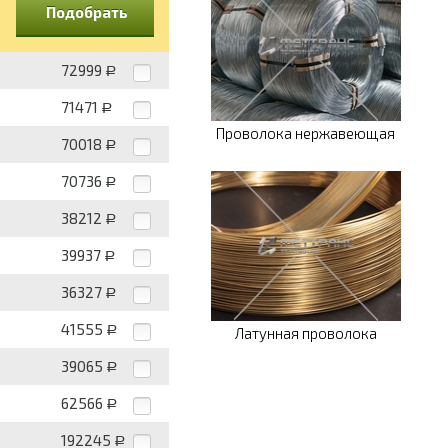
Подобрать
72999
Р
71471
Р
Проволока нержавеющая
70018
Р
70736
Р
38212
Р
39937
Р
36327
Р
41555
Р
Латунная проволока
39065
Р
62566
Р
192245
Р