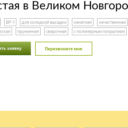
стая в Великом Новгор
ВР-1
для холодной высадки
канатная
качественная
еская
пружинная
сварочная
с полимерным покрытием
ть заявку
Перезвоните мне