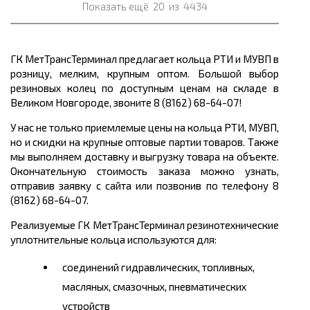
Показать ещё
20
из
4434
ГК МетТрансТерминал предлагает кольца РТИ и МУВП в
розницу, мелким, крупным оптом. Большой выбор
резиновых колец по доступным ценам на складе в
Великом Новгороде, звоните 8 (8162) 68-64-07!
У нас не только приемлемые цены на кольца РТИ, МУВП,
но и скидки на крупные оптовые партии товаров. Также
мы выполняем доставку и выгрузку товара на объекте.
Окончательную стоимость заказа можно узнать,
отправив заявку с сайта или позвонив по телефону 8
(8162) 68-64-07.
Реализуемые ГК
МетТрансТерминал резинотехнические
уплотнительные
кольца
используются для
:
соединений
гидравлических, топливных,
масляных, смазочных, пневматических
устройств