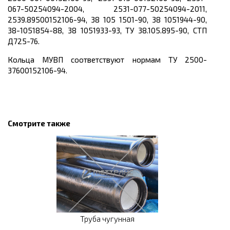
067-50254094-2004, 2531-077-50254094-2011,
2539.89500152106-94, 38 105 1501-90, 38 1051944-90,
38-1051854-88, 38 1051933-93, ТУ 38.105.895-90, СТП
Д725-76.
Кольца МУВП соответствуют нормам ТУ 2500-
37600152106-94.
Смотрите также
Труба чугунная