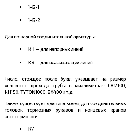
1-Б-1
1-Б-2
Для пожарной соединительной арматуры:
КН — для напорных линий
КВ — для всасывающих линий
Число, стоящее после букв, указывает на размер
условного прохода трубы в миллиметрах: САМ100,
КН150, TYTON1000, БХ400 и т.д.
Также существует два типа колец для соединительных
головок тормозных рукавов и концевых кранов
автотормозов:
КУ