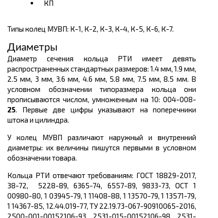
КП
Типы колец МУВП: К-1, К-2, К-3, К-4, К-5, К-6, К-7.
Диаметры
Диаметр сечения кольца РТИ имеет девять
распространенных стандартных размеров: 1.4 мм, 1.9 мм,
2.5 мм, 3 мм, 3.6 мм, 4.6 мм, 5.8 мм, 7.5 мм, 8.5 мм. В
условном обозначении типоразмера кольца они
прописываются числом, умноженным на 10: 004-008-
25
. Первые две цифры указывают на поперечники
штока и цилиндра.
У колец МУВП различают наружный и внутренний
диаметры: их величины пишутся первыми в условном
обозначении товара.
Кольца РТИ отвечают требованиям: ГОСТ 18829-2017,
38-72, 5228-89, 6365-74, 6557-89, 9833-73, ОСТ 1
00980-80, 1 03945-79, 1 11408-88, 1 13570-79, 1 13571-79,
1 14367-85, 12.44.019-77, ТУ 22.19.73-067-90910065-2016,
2500-001-00152106-93, 2531-015-00152106-98, 2531-