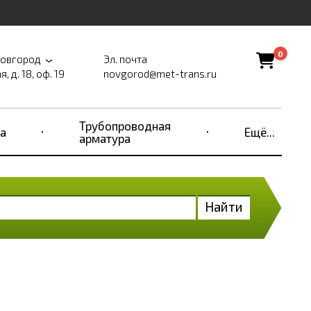
0
Новгород
Эл. почта
, д. 18, оф. 19
novgorod@met-trans.ru
Трубопроводная
а
Ещё...
арматура
Найти