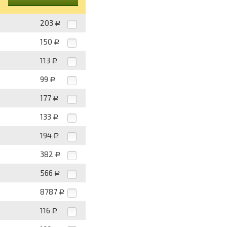
203
Р
150
Р
113
Р
99
Р
177
Р
133
Р
194
Р
382
Р
566
Р
8787
Р
116
Р