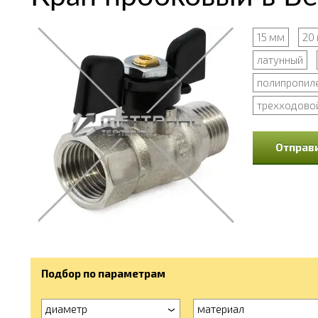
15 мм
20
латунный
полипропил
трехходово
Отправи
Подбор по параметрам
диаметр
материал