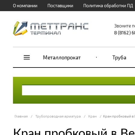
О компании
Поставщики
Политика обработки ПД
Звоните п
8 (8162) 
Металлопрокат
Труба
Главная
/
Трубопроводная арматура
/
Кран
/
Кран пробковый в
Кран пробковый в В