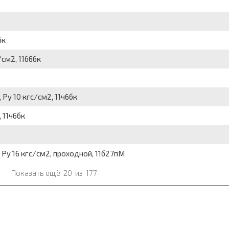
бк
/см2, 11б6бк
 Py 10 кгс/см2, 11ч6бк
 11ч6бк
 Py 16 кгс/см2, проходной, 11б27пМ
Показать ещё
20
из
177