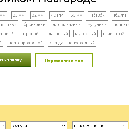
 мм
25 мм
32 мм
40 мм
50 мм
11б18бк
11б27п1
медный
бронзовый
алюминиевый
чугунный
полиэт
еновый
шаровой
фланцевый
муфтовый
приварной
й
полнопроходной
стандартнопроходный
ть заявку
Перезвоните мне
фигура
присоединение