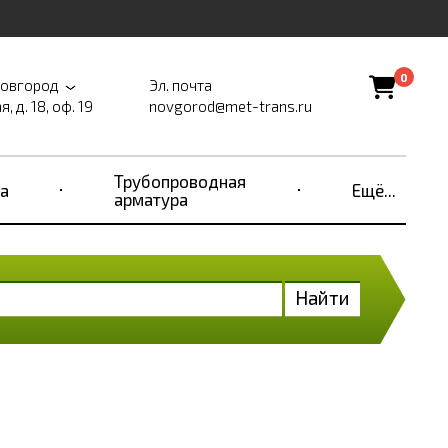
0
Новгород
Эл. почта
, д. 18, оф. 19
novgorod@met-trans.ru
Трубопроводная
а
Ещё...
арматура
Найти