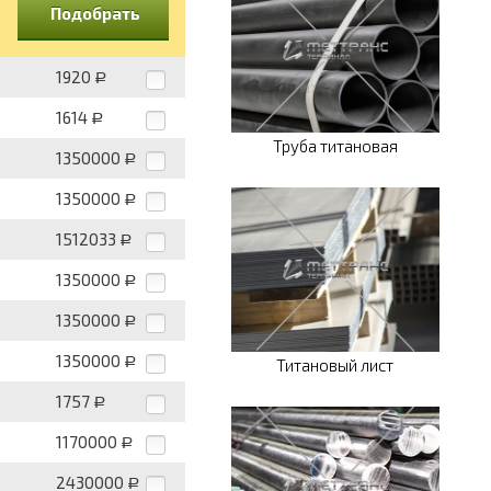
Подобрать
1920
Р
1614
Р
Труба титановая
1350000
Р
1350000
Р
1512033
Р
1350000
Р
1350000
Р
1350000
Р
Титановый лист
1757
Р
1170000
Р
2430000
Р