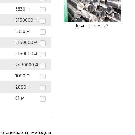
3330
Р
3150000
Р
Круг титановый
3330
Р
3150000
Р
3150000
Р
2430000
Р
1080
Р
2880
Р
61
Р
зготавливается методом