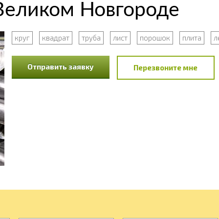
 Великом Новгороде
круг
квадрат
труба
лист
порошок
плита
л
Отправить заявку
Перезвоните мне